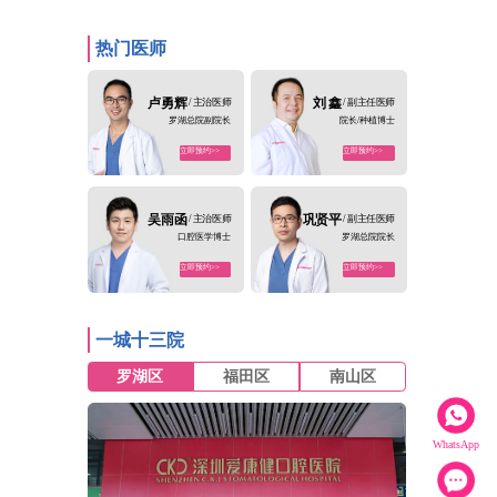
热门医师
卢勇辉
/ 主治医师
刘 鑫
/ 副主任医师
罗湖总院副院长
院长/种植博士
立即预约>>
立即预约>>
吴雨函
/ 主治医师
巩贤平
/ 副主任医师
口腔医学博士
罗湖总院院长
立即预约>>
立即预约>>
一城十三院
罗湖区
福田区
南山区
WhatsApp