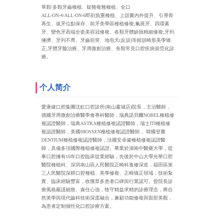
單顆/多顆牙齒種植、疑難複雜種植、全口
ALL‑ON‑4/ALL‑ON‑6即刻負重種植、上頜竇內外提升、引導骨
再生、拔牙位點保存、前牙美學區種植修複;氟斑牙、四環素
牙、變色牙高端全瓷美容冠修複、各類牙體缺損精細修複;牙列
擁擠、牙列不齊、牙齒前突、地包天(反頜)等錯頜畸形美學矯
正;牙體牙髓治療、牙周微創治療、各類常見口腔疾病規范化診
療。
个人简介
愛康健口腔集團沈虹口腔診所(南山書城店)院長，主治醫師，
德國牙周微創治療醫學會專科醫師，瑞典諾貝爾NOBEL種植修
複認證醫師，瑞典ASTRA種植修複認證醫師，瑞士ITI種植修
複認證醫師，美國HIOSSEN種植修複認證醫師， 韓國登騰
DENTIUM種植修複認證醫師，法國安卓健種植修複認證醫
師，具備多項國際種植修複認證。畢業於湖南中醫藥大學，從
事口腔擁有16年口腔臨床從業經驗，先後於中山大學光華口腔
醫院種植科、深圳南山區人民醫院正畸科進修深造，福田區第
三人民醫院深耕口腔種植、美學修複、正畸矯正領域，技術紮
實、臨床經驗豐富，收獲眾多患者口碑與行業認可。曾院長診
療風格嚴謹細致、責任心強，恪守精益求精的診療理念，將自
然美學與現代齒科技術深度融合，兼顧功能修複與面部美觀，
為患者定制個性化口腔診療方案。