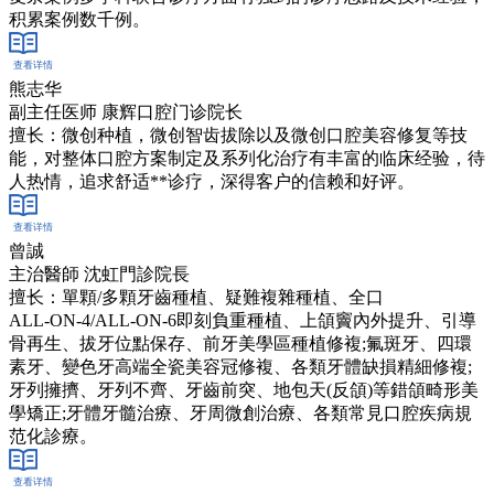
积累案例数千例。
查看详情
在线客服
熊志华
副主任医师 康辉口腔门诊院长
擅长：微创种植，微创智齿拔除以及微创口腔美容修复等技
能，对整体口腔方案制定及系列化治疗有丰富的临床经验，待
人热情，追求舒适**诊疗，深得客户的信赖和好评。
查看详情
在线客服
曾誠
主治醫師 沈虹門診院長
擅长：單顆/多顆牙齒種植、疑難複雜種植、全口
ALL‑ON‑4/ALL‑ON‑6即刻負重種植、上頜竇內外提升、引導
骨再生、拔牙位點保存、前牙美學區種植修複;氟斑牙、四環
素牙、變色牙高端全瓷美容冠修複、各類牙體缺損精細修複;
牙列擁擠、牙列不齊、牙齒前突、地包天(反頜)等錯頜畸形美
學矯正;牙體牙髓治療、牙周微創治療、各類常見口腔疾病規
范化診療。
查看详情
在线客服