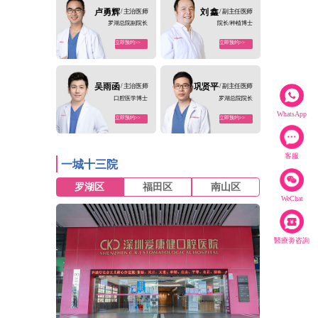
卢勇辉
/ 主治医师
刘 鑫
/ 副主任医师
罗湖总院副院长
院长/种植博士
立即预约>>
立即预约>>
吴雨函
/ 主治医师
巩贤平
/ 副主任医师
口腔医学博士
罗湖总院院长
WhatsApp
立即预约>>
立即预约>>
客服
一城十三院
罗湖区
福田区
南山区
WeChat
醫療劵咨詢