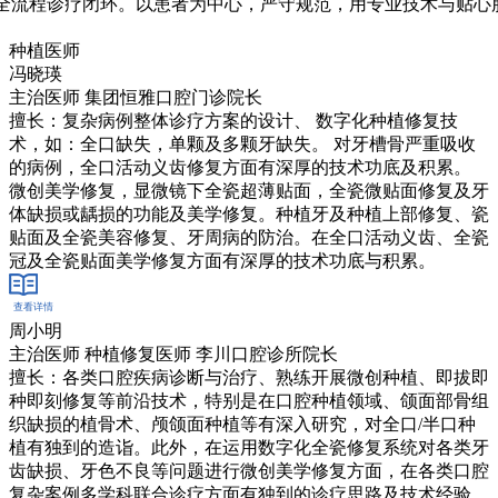
全流程诊疗闭环。以患者为中心，严守规范，用专业技术与贴心
种植医师
冯晓瑛
主治医师 集团恒雅口腔门诊院长
擅长：复杂病例整体诊疗方案的设计、 数字化种植修复技
术，如：全口缺失，单颗及多颗牙缺失。 对牙槽骨严重吸收
的病例，全口活动义齿修复方面有深厚的技术功底及积累。
微创美学修复，显微镜下全瓷超薄贴面，全瓷微贴面修复及牙
体缺损或龋损的功能及美学修复。种植牙及种植上部修复、瓷
贴面及全瓷美容修复、牙周病的防治。在全口活动义齿、全瓷
冠及全瓷贴面美学修复方面有深厚的技术功底与积累。
查看详情
在线客服
周小明
主治医师 种植修复医师 李川口腔诊所院长
擅长：各类口腔疾病诊断与治疗、熟练开展微创种植、即拔即
种即刻修复等前沿技术，特别是在口腔种植领域、颌面部骨组
织缺损的植骨术、颅颌面种植等有深入研究，对全口/半口种
植有独到的造诣。此外，在运用数字化全瓷修复系统对各类牙
齿缺损、牙色不良等问题进行微创美学修复方面，在各类口腔
复杂案例多学科联合诊疗方面有独到的诊疗思路及技术经验，