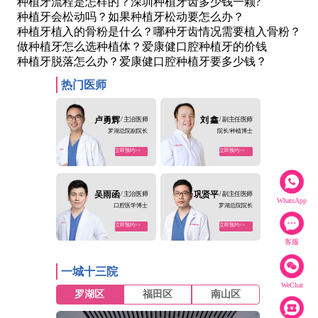
种植牙流程是怎样的？深圳种植牙齿多少钱一颗?
种植牙会松动吗？如果种植牙松动要怎么办？
种植牙植入的骨粉是什么？哪种牙齿情况需要植入骨粉？
做种植牙怎么选种植体？爱康健口腔种植牙的价钱
种植牙脱落怎么办？爱康健口腔种植牙要多少钱？
热门医师
卢勇辉
/ 主治医师
刘 鑫
/ 副主任医师
罗湖总院副院长
院长/种植博士
立即预约>>
立即预约>>
吴雨函
/ 主治医师
巩贤平
/ 副主任医师
WhatsApp
口腔医学博士
罗湖总院院长
立即预约>>
立即预约>>
客服
一城十三院
WeChat
罗湖区
福田区
南山区