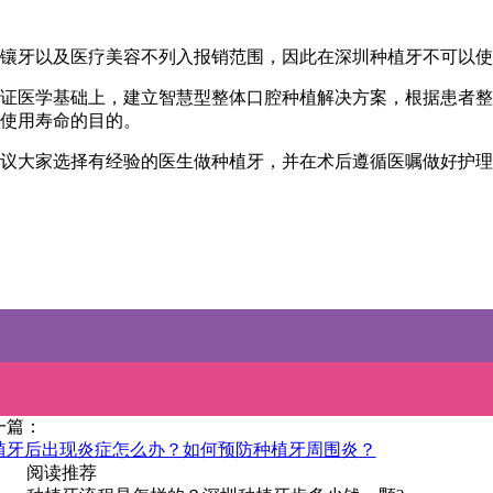
镶牙以及医疗美容不列入报销范围，因此在深圳种植牙不可以使
询证医学基础上，建立智慧型整体口腔种植解决方案，根据患者
使用寿命的目的。
议大家选择有经验的医生做种植牙，并在术后遵循医嘱做好护理
一篇：
植牙后出现炎症怎么办？如何预防种植牙周围炎？
阅读推荐