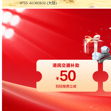
0755 -61302632 (大陸)
OSSTEM奥齿泰
种植体
前牙植牙
医师团队
ANKYLOS
费亚丹种植体
后牙植牙
社会公益