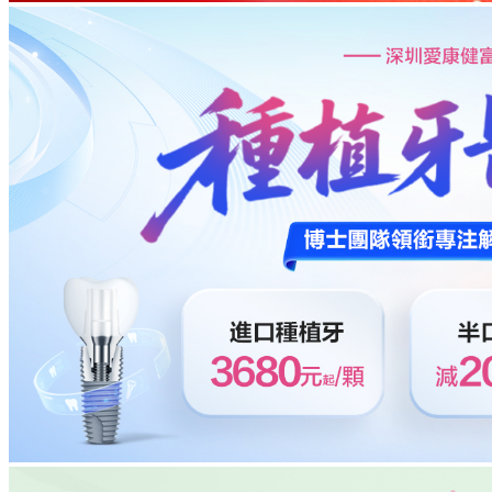
Straumann士卓曼
亲水种植体
半口植牙
资讯中心
Straumann士卓曼
非亲水种植体
全口植牙
来院指引