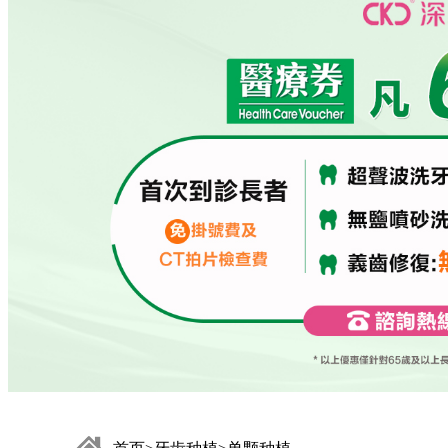
ASTRA
阿斯特拉种植体
即刻植牙
就诊流程
Neoss尼奥斯
种植体
All-on-4
预约挂号