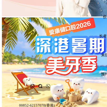
价
HIOSSEN
皓圣种植体
单颗植牙
长者
品牌介绍
来
预
NeoBiotech
纽白特种植体
多颗植牙
发展历程
00852-62157070(香港)