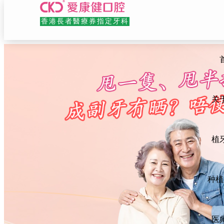
香港長者醫療券指定牙科
关于爱康健
植牙品牌
种植牙科普
关
- 美国
13院连锁
- 韩国
植
- 德国
- 瑞士
仪器设备
种植
- 瑞典
种植牙
- 法国
战略合作
医