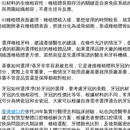
2材料的生物相容性：種植體長期存活的關鍵是自身免疫系統
，與周圍組織相容，不產生排斥反應。
3種植體表面處理：種植體植入後，要想使用的時間較長，就
骨細胞附著在種植體表面，然後分化為成骨細胞，形成種植體骨
。
擇種植牙時，建議遵循醫生的建議，在條件允許的情況下，
合適的範圍內選擇較好的種植體品牌。如果選擇品牌大廠的種植
期維護種植體更方便。當然前提是先選擇靠譜的醫生和牙科機構
臺如何選擇?基牙非常容易被忽視，它是連接種植體和牙冠的
部分，實際上非常重要。一般情況下能用原廠基臺就用原廠基臺
基臺不管是品質還是保障都相對較好。
冠如何選擇?對於牙冠的選擇，要考慮牙冠的美觀、牙冠的材
、牙冠的生物相容性、牙冠的性價比等等。根據材料的不同，常
冠可分為烤瓷冠和全瓷冠。大家可以根據自身需求選擇適合的牙
愛康健口腔
依托28年紮實行醫理念和臨床經驗，站在詢證醫學
，建立智慧型整體口腔種植解決方案，根據患者整體口腔環境，
腔疾病問題的先期診療、種植選配、牙體顏色比對，及後期嚴密
復診修正，達到種植牙與人體口腔的融合，延長種植牙使用壽命