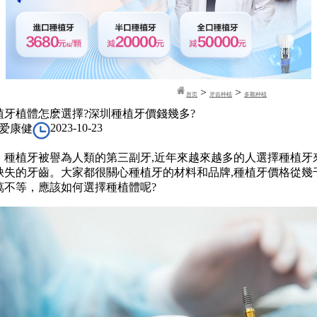
>
>
首页
牙齿种植
多颗种植
植牙植體怎麽選擇?深圳種植牙價錢幾多?
2023-10-23
爱康健
植牙被譽為人類的第三副牙,近年來越來越多的人選擇種植牙
缺失的牙齒。大家都很關心種植牙的材料和品牌,種植牙價格從幾
萬不等，應該如何選擇種植體呢?