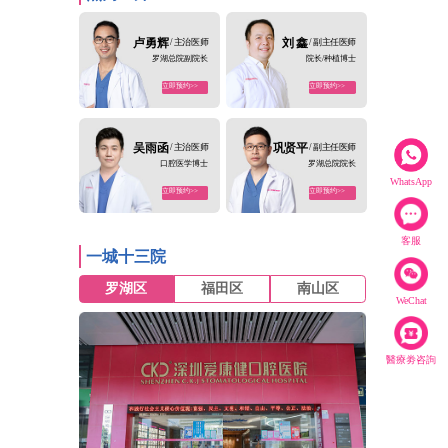
卢勇辉
/ 主治医师
刘 鑫
/ 副主任医师
罗湖总院副院长
院长/种植博士
立即预约>>
立即预约>>
吴雨函
/ 主治医师
巩贤平
/ 副主任医师
口腔医学博士
罗湖总院院长
WhatsApp
立即预约>>
立即预约>>
客服
一城十三院
罗湖区
福田区
南山区
WeChat
醫療劵咨詢