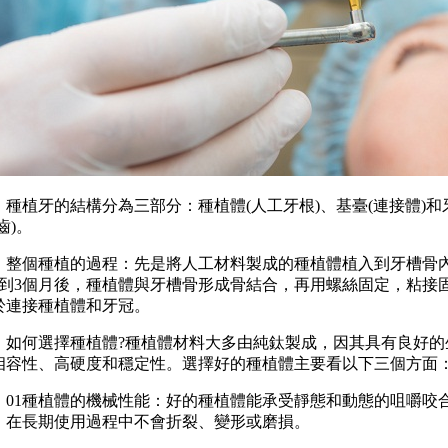
植牙的結構分為三部分：種植體(人工牙根)、基臺(連接體)和
齒)。
個種植的過程：先是將人工材料製成的種植體植入到牙槽骨
月到3個月後，種植體與牙槽骨形成骨結合，再用螺絲固定，粘接
於連接種植體和牙冠。
何選擇種植體?種植體材料大多由純鈦製成，因其具有良好的
相容性、高硬度和穩定性。選擇好的種植體主要看以下三個方面
1種植體的機械性能：好的種植體能承受靜態和動態的咀嚼咬
，在長期使用過程中不會折裂、變形或磨損。