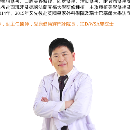
腔種植修複、口腔美容修複、固定修複、活動修複、附著體修複
先後赴西班牙及德國法蘭克福大學研修種植，主攻種植美學修複
014年、2015年又先後赴英國皇家外科學院及瑞士巴塞爾大學訪
，副主任醫師，愛康健康輝門診院長，ICD/WSA雙院士