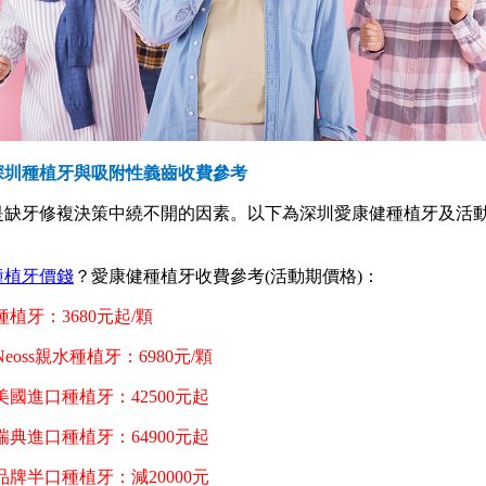
圳種植牙與吸附性義齒收費參考
牙修複決策中繞不開的因素。以下為深圳愛康健種植牙及活
種植牙價錢
？愛康健種植牙收費參考(活動期價格)：
植牙：3680元起/顆
oss親水種植牙：6980元/顆
進口種植牙：42500元起
進口種植牙：64900元起
半口種植牙：減20000元