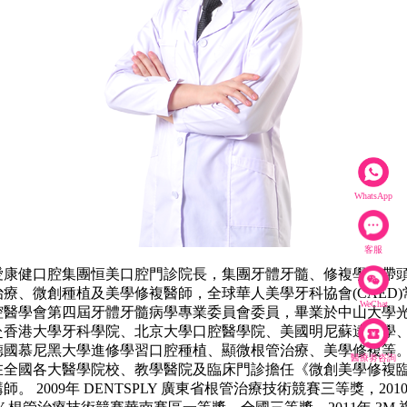
WhatsApp
客服
健口腔集團恒美口腔門診院長，集團牙體牙髓、修複學科帶
療、微創種植及美學修複醫師，全球華人美學牙科協會(CAED
WeChat
腔醫學會第四屆牙體牙髓病學專業委員會委員，畢業於中山大學
赴香港大學牙科學院、北京大學口腔醫學院、美國明尼蘇達大學
國慕尼黑大學進修學習口腔種植、顯微根管治療、美學修複等。自
醫療劵咨詢
在全國各大醫學院校、教學醫院及臨床門診擔任《微創美學修複
。 2009年 DENTSPLY 廣東省根管治療技術競賽三等獎，201