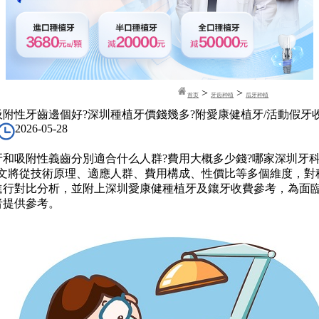
>
>
首页
牙齿种植
后牙种植
附性牙齒邊個好?深圳種植牙價錢幾多?附愛康健植牙/活動假牙
2026-05-28
吸附性義齒分別適合什么人群?費用大概多少錢?哪家深圳牙
本文將從技術原理、適應人群、費用構成、性價比等多個維度，對
進行對比分析，並附上深圳愛康健種植牙及鑲牙收費參考，為面
者提供參考。