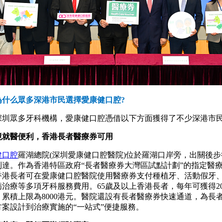
么眾多深港市民選擇愛康健口腔?
眾多牙科機構，愛康健口腔憑借以下方面獲得了不少深港市
跨境就醫便利，香港長者醫療券可用
健口腔
羅湖總院(深圳愛康健口腔醫院)位於羅湖口岸旁，出關後步
到達。作為香港特區政府“長者醫療券大灣區試點計劃”的指定醫
香港長者可在愛康健口腔醫院使用醫療券支付種植牙、活動假牙
治療等多項牙科服務費用。65歲及以上香港長者，每年可獲得20
累積上限為8000港元。醫院還設有長者醫療券快速通道，為長
方案設計到治療實施的“一站式”便捷服務。