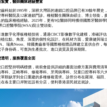
術紮實，醫師團隊經驗豐富
科始於1995年，深耕大灣區的連鎖口腔品牌已有30餘年曆史，
腔專科醫院及12家連鎖門診。種植醫生團隊由碩士、博士領銜，
的臨床種植經驗。2025年，更有9位醫師同時獲得國際牙醫師學
及世界口腔醫學院(WSA)院士雙頭銜。
數字化導板種植技術，通過CBCT影像數字化建模，准確評估
種植位點、角度、深度的個性化設計。在耗材方面，愛康健與瑞
RA、瑞典Neoss、韓國奧齒泰等國際種植體品牌建立直供合作，
電子身份碼，可查詢生產批次、進口資質及質保期限。
費透明，服務覆蓋全面
腔堅持明碼標價，術前會提供詳細的書面治療方案與費用清
植專科、正畸專科、修複專科、牙周病專科、兒童口腔專科等六
從單顆缺牙到全口重建的多種修複需求。診所分布在羅湖、福田
是在各主要口岸附近設有分店，便利香港居民就近就診。