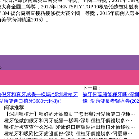
PLY 根管治療技術競賽華南賽區一等獎、全國三等獎，2011年 3M
大賽全國二等獎，2012年 DENTSPLY TOP 10根管治療技術競
3年 3M 複合樹脂直接粘接修複大賽全國一等獎，2015年病例入選
美學病例精選2015》。
p
下一篇：
的假牙和真牙感覺一樣嗎?深圳種植牙
缺牙骨萎縮能種牙嗎?深
愛康健進口植牙3680元起/顆!
錢+愛康健長者醫療券(202
阅读推荐
【深圳種植牙】種好的牙齒鬆動了怎麼辦?附愛康健口腔種···
種牙後做的假牙和真牙感覺一樣嗎?深圳種植牙價錢幾多?···
種植牙複查查什么?深圳愛康健口腔羅湖福田種植牙價錢收···
種植牙和吸附性牙齒邊個好?深圳種植牙價錢幾多?附愛康···