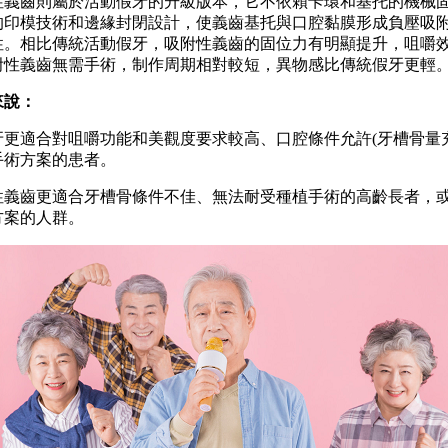
齒則屬於活動假牙的升級版本，它不依賴卡環和基托的機械
的印模技術和邊緣封閉設計，使義齒基托與口腔黏膜形成負壓吸
性。相比傳統活動假牙，吸附性義齒的固位力有明顯提升，咀嚼
附性義齒無需手術，制作周期相對較短，異物感比傳統假牙更輕
說：
適合對咀嚼功能和美觀度要求較高、口腔條件允許(牙槽骨量充
手術方案的患者。
齒更適合牙槽骨條件不佳、無法耐受種植手術的高齡長者，
方案的人群。