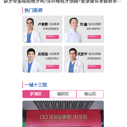
缺牙骨萎縮能種牙嗎?深圳種植牙價錢+愛康健長者醫療券···
热门医师
卢勇辉
/ 主治医师
刘 鑫
/ 副主任医师
罗湖总院副院长
院长/种植博士
立即预约>>
立即预约>>
吴雨函
/ 主治医师
巩贤平
/ 副主任医师
口腔医学博士
罗湖总院院长
立即预约>>
立即预约>>
一城十三院
罗湖区
福田区
南山区