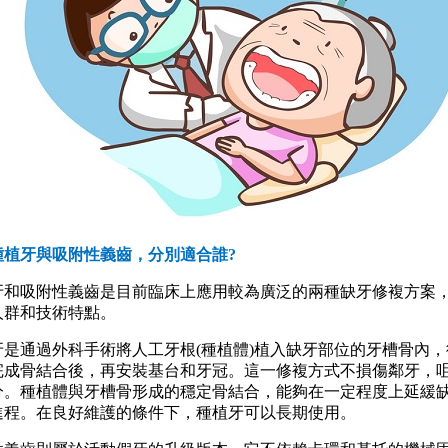
植牙與吸附性義齒，分別適合誰?
吸附性義齒是目前臨床上應用較為廣泛的兩種缺牙修複方案
人群和技術特點。
通過外科手術將人工牙根(種植體)植入缺牙部位的牙槽骨內，
完成骨結合後，再安裝基台和牙冠。這一修複方式不損傷鄰牙，
分。種植體與牙槽骨形成的穩定骨結合，能夠在一定程度上延緩
進程。在良好維護的條件下，種植牙可以長期使用。