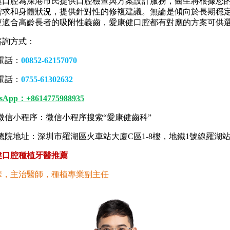
腔為深港市民提供口腔檢查與方案設計服務，醫生將根據您
需求和身體狀況，提供針對性的修複建議。無論是傾向於長期穩
更適合高齡長者的吸附性義齒，愛康健口腔都有對應的方案可供
詢方式：
電話：
00852-62157070
電話：
0755-61302632
sApp：+8614775988935
信小程序：微信小程序搜索“愛康健齒科”
院地址：深圳市羅湖區火車站大廈C區1-8樓，地鐵1號線羅湖站
口腔種植牙醫推薦
華，主治醫師，種植專業副主任