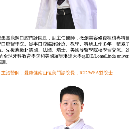
團康輝口腔門診院長，副主任醫師，微創美容修複種植專科
學口腔醫學院。從事口腔臨床診療、教學、科研工作多年，積累
。先後應邀赴德國、法國、瑞士、美國等醫學院校學習交流。20
全球牙科教育學院和美國羅馬琳達大學(gIDE/LomaLinda univers
培訓。
治醫師，愛康健南山恒美門診院長，ICD/WSA雙院士