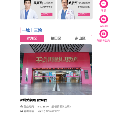
吴雨函
/ 主治医师
巩贤平
/ 副主任医师
口腔医学博士
罗湖总院院长
客服
立即预约>>
立即预约>>
WeChat
一城十三院
罗湖区
福田区
南山区
醫療劵咨詢
深圳爱康健口腔医院
营业时间：
9:00-18:00 （節假日照常上班）
咨询电话：
(深圳) 0755-6130263