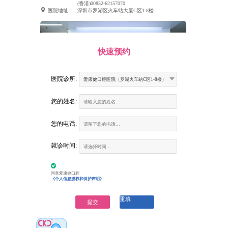
(香港)00852-62157070
医院地址：
深圳市罗湖区火车站大厦C区1-8楼
快速预约
医院诊所:
爱康健口腔医院（罗湖火车站C区1-8楼）
您的姓名:
您的电话:
富康口腔门诊部
就诊时间:
营业时间：
9:00-18:00 （節假日照常上班）
咨询电话：
(深圳) 0755-6130263
(香港)00852-62157070
医院地址：
建设路火车站大楼二楼南环廊商铺（火车站大酒
同意爱康健口腔
店二楼、罗湖地铁站D出口垂直电梯3楼）
《个人信息授权和保护声明》
重填
提交