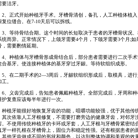
需要洁牙。
、正式开始种植牙手术。牙槽骨清创，备孔，人工种植体植入
龈复位缝合。在7-10天后可以拆线。
、等待骨结合期。这个时间的长短取决于患者的牙槽骨状况、
系统而异。正常情况下，上颌牙需要4个月，下颌牙需要3个月;如
骨，需要酌情延期。
、种植体与牙槽骨形成骨结合后，部分患者需要进行二次手术
愈合基牙。使连接种植体的基牙穿过牙龈。等待软组织成形。
、在二期手术的2—3周后，牙龈软组织形成后，取模具，进行
加工。
、义齿完成后，告知患者佩戴种植牙。全部完成后，牙周和种
维护复查应该每半年进行一次。
植牙能很好地恢复牙齿的功能，咀嚼功能较强，优于其他传
。其次依靠人工牙根修复，不需要打磨旁边的健康牙齿，对邻牙
害。不使用传统种植牙的卡环或牙套，人工牙根与牙槽骨紧密结
真牙一样扎根在牙槽骨上，固位力和稳定性强。还有根据患者的
、其他牙齿做成不同的形状和颜色，以达到整体协调和美观的效