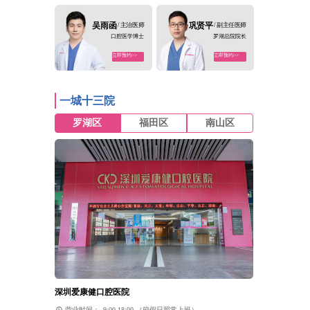
吴雨函
/ 主治医师
巩贤平
/ 副主任医师
口腔医学博士
罗湖总院院长
立即预约>>
立即预约>>
一城十三院
罗湖区
福田区
南山区
深圳爱康健口腔医院
营业时间：
9:00-18:00 （節假日照常上班）