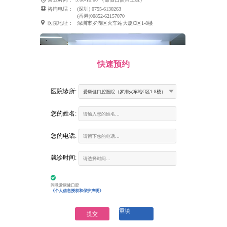
咨询电话：
(深圳) 0755-6130263
(香港)00852-62157070
医院地址：
深圳市罗湖区火车站大厦C区1-8楼
快速预约
医院诊所:
爱康健口腔医院（罗湖火车站C区1-8楼）
您的姓名:
您的电话:
富康口腔门诊部
就诊时间:
营业时间：
9:00-18:00 （節假日照常上班）
咨询电话：
(深圳) 0755-6130263
(香港)00852-62157070
医院地址：
建设路火车站大楼二楼南环廊商铺（火车站大酒
同意爱康健口腔
店二楼、罗湖地铁站D出口垂直电梯3楼）
《个人信息授权和保护声明》
重填
提交