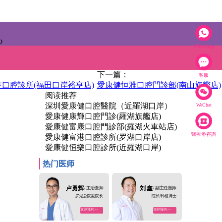
p
WhatsApp
下一篇：
客服
口腔診所(福田口岸裕亨店)
愛康健恒雅口腔門診部(南山旗艦店)
阅读推荐
深圳愛康健口腔醫院（近羅湖口岸）
WeChat
愛康健康輝口腔門診(羅湖旗艦店)
愛康健富康口腔門診部(羅湖火車站店)
醫療劵咨詢
愛康健富港口腔診所(罗湖口岸店)
愛康健恒樂口腔診所(近羅湖口岸)
热门医师
卢勇辉
/ 主治医师
刘 鑫
/ 副主任医师
罗湖总院副院长
院长/种植博士
立即预约>>
立即预约>>