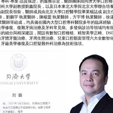
科·專業·品質保證」的服務宗旨，醫師團隊由同濟大學口腔種
醫科大學副教授劉鑫院長，以及日本東北大學與北京大學聯合培
函副院長領銜，醫師成員由北京大學口腔醫學院畢業楊誌成 副主
師，劉鵬宇 執業醫師，陳楊盟 執業醫師，方宇博 執業醫師，徐瀟
執業醫師等組成，均具備在國內大型口腔專科醫院多年的臨床經驗
美學修復、復雜牙病治療及牙科常見病、多發病診治等領域均有很
科的細分與精深建設，開設有數智口腔種植、精智美學正畸、DS
微牙體牙髓治療、牙周生態治療、兒童口腔顏面管理六大全數智
、牙齒美學修復及口腔疑難外科治療為技術強項。