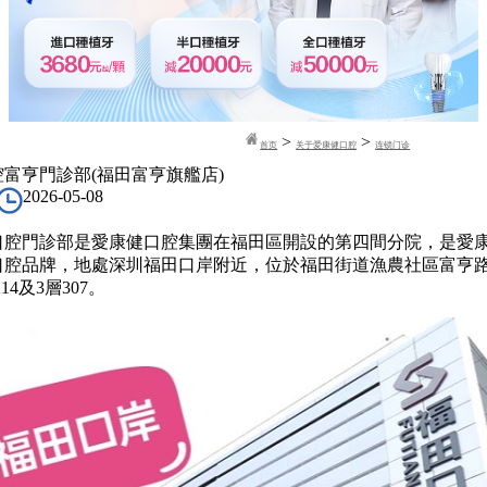
>
>
首页
关于爱康健口腔
连锁门诊
富亨門診部(福田富亨旗艦店)
2026-05-08
門診部是愛康健口腔集團在福田區開設的第四間分院，是愛
口腔品牌，地處深圳福田口岸附近，位於福田街道漁農社區富亨路
214及3層307。