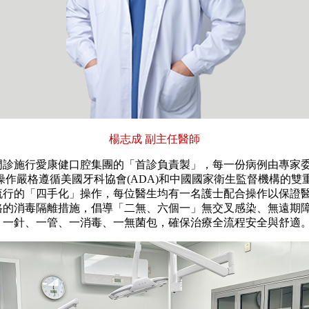
楊志成 副主任醫師
施行愛康健口腔集團的「首診負責製」，每一份病例由專家
操作嚴格遵循美國牙科協會(ADA)和中國國家衛生監督機構的雙
流行的「四手化」操作，每位醫生均有一名護士配合操作以保證醫
格的消毒隔離措施，倡導「二無、六個一」無交叉感染、無遠期
，一針、一管、一消毒、一無菌包，確保治療全流程安全與舒適