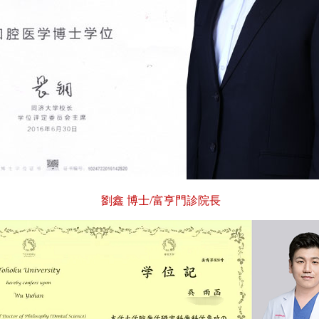
劉鑫 博士/富亨門診院長