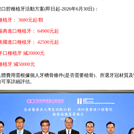
種植牙活動方案(即日起-2026年6月30日)：
種植牙： 3680元起/顆
進口種植牙： 64900元起
進口種植牙： 42500元起
種植牙 減20000元
牙 減50000元
費用需根據個人牙槽骨條件(是否需要植骨)、所選牙冠材質及
前可享詳細評估。