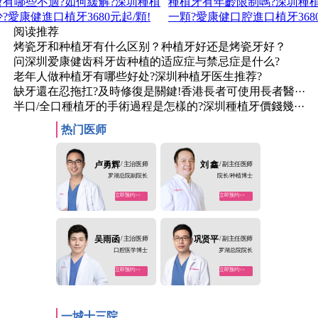
有哪些不適?如何緩解?深圳種植
種植牙有年齡限制嗎?深圳種
?愛康健進口植牙3680元起/顆!
一顆?愛康健口腔進口植牙3680
阅读推荐
烤瓷牙和种植牙有什么区别？种植牙好还是烤瓷牙好？
问深圳爱康健齿科牙齿种植的适应症与禁忌症是什么?
老年人做种植牙有哪些好处?深圳种植牙医生推荐?
缺牙還在忍拖扛?及時修復是關鍵!香港長者可使用長者醫···
半口/全口種植牙的手術過程是怎樣的?深圳種植牙價錢幾···
热门医师
卢勇辉
/ 主治医师
刘 鑫
/ 副主任医师
罗湖总院副院长
院长/种植博士
立即预约>>
立即预约>>
吴雨函
/ 主治医师
巩贤平
/ 副主任医师
口腔医学博士
罗湖总院院长
立即预约>>
立即预约>>
一城十三院