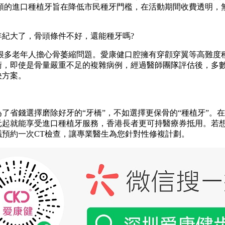
起/顆的進口種植牙旨在降低市民種牙門檻，在活動期間收費透明，
大了，骨頭條件不好，還能種牙嗎?
多老年人擔心骨萎縮問題。愛康健口腔擁有穿顴穿翼等高難度
術，即使是骨量嚴重不足的複雜病例，經過醫師團隊評估後，多
決方案。
：
省錢選擇磨除好牙的“牙橋”，不如選擇更保骨的“種植牙”。
0元起就能享受進口種植牙服務，香港長者更可持醫療券抵用。若
議預約一次CT檢查，讓專業醫生為您針對性修複計劃。