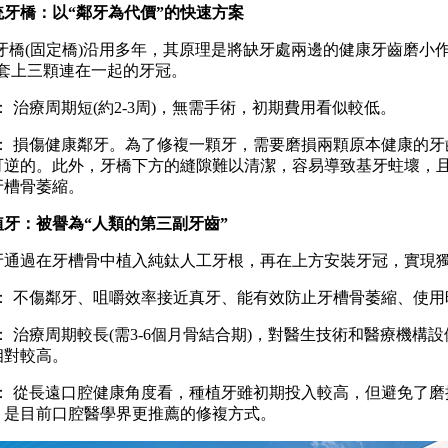
統牙橋：以“鄰牙為代價”的快速方案
橋(固定橋)沿用多年，其原理是將缺牙處兩邊的健康牙齒磨小作
後套上三顆連在一起的牙冠。
治療周期短(約2-3周)，無需手術，初期費用看似較低。
 損傷健康鄰牙。為了修複一顆牙，需要磨損兩顆原本健康的牙
可逆的。此外，牙橋下方的縫隙難以清潔，容易導致基牙蛀壞，
牙槽骨萎縮。
植牙：被譽為“人類的第三副牙齒”
過在牙槽骨中植入純鈦人工牙根，再在上方安裝牙冠，實現
 不傷鄰牙、咀嚼效率接近真牙、能有效防止牙槽骨萎縮、使用
治療周期較長(需3-6個月骨結合期)，對醫生技術和醫療機構
相對較高。
 從長遠口腔健康角度看，種植牙雖初期投入較高，但避免了磨
，是目前口腔醫學界更推薦的修複方式。