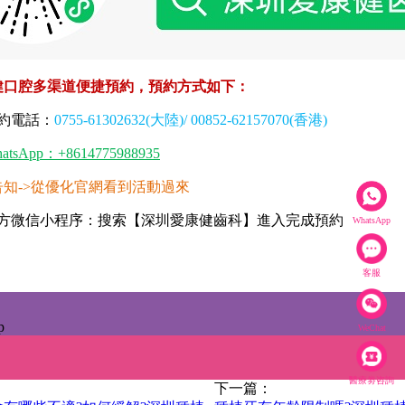
健口腔多渠道便捷預約，預約方式如下：
約電話：
0755-61302632(大陸)/ 00852-62157070(香港)
atsApp：+8614775988935
->從優化官網看到活動過來
微信小程序：搜索【深圳愛康健齒科】進入完成預約
WhatsApp
客服
p
WeChat
醫療劵咨詢
下一篇：