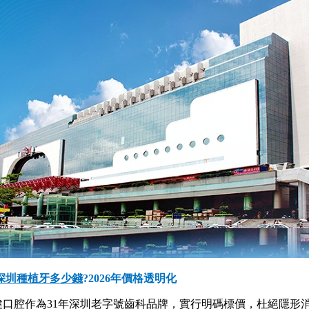
深圳種植牙多少錢
?2026年價格透明化
腔作為31年深圳老字號齒科品牌，實行明碼標價，杜絕隱形