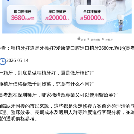
>
>
首页
牙齿种植
种植牙
看：種植牙好還是牙橋好?愛康健口腔進口植牙3680元/顆起(長
2026-05-14
顆牙，到底是做種植牙好，還是做牙橋好?”
植牙價格從幾千到幾萬，究竟有什么不同?”
者想在深圳種牙，哪家機構既專業又可以使用醫療券?”
缺牙困擾的市民來說，這些都是決定修複方案前必須理清的
原理、臨床效果、長期成本及適用人群等維度進行客觀分析，並
場的透明價格參考。