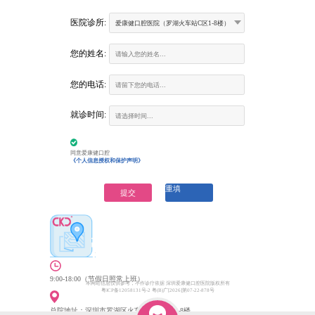
医院诊所:
爱康健口腔医院（罗湖火车站C区1-8楼）
您的姓名:
您的电话:
富康口腔门诊部
就诊时间:
营业时间：
9:00-18:00 （節假日照常上班）
咨询电话：
(深圳) 0755-6130263
(香港)00852-62157070
医院地址：
建设路火车站大楼二楼南环廊商铺（火车站大酒
同意爱康健口腔
店二楼、罗湖地铁站D出口垂直电梯3楼）
《个人信息授权和保护声明》
重填
提交
9:00-18:00（节假日照常上班）
本网站信息仅供参考，不作诊疗依据 深圳爱康健口腔医院版权所有
粤ICP备12058131号-2 粤(B)广[2026]第07-22-878号
总院地址：深圳市罗湖区火车站大厦C区1-8楼