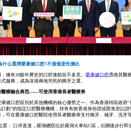
什么選擇愛康健口腔?不僅僅是性價比
擁有30餘年曆史的口腔連鎖並不多見。
愛康健口腔
憑借其醫
港式服務，成為深港兩地市民的睇牙之選。
深港醫療融合典范——可使用香港長者醫療券
健口腔區別於其他機構的核心優勢之一。作為香港特區政府“
點計劃”的指定口腔醫療機構，持有有效香港身份證或豁免登記證明
者，可在愛康健口腔醫院使用長者醫療券支付種牙、補牙、洗牙
置： 口岸直達，羅湖總院位於羅湖火車站C區，出關後步行即