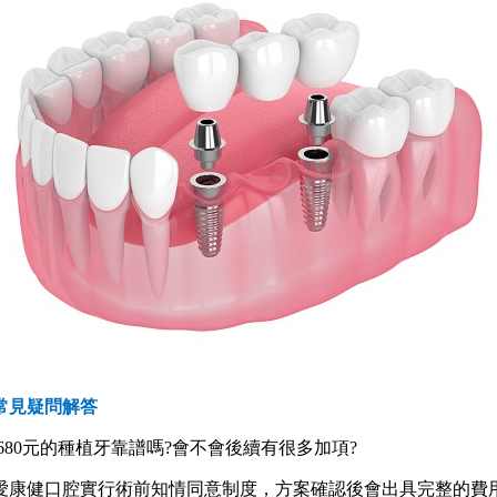
常見疑問解答
80元的種植牙靠譜嗎?會不會後續有很多加項?
康健口腔實行術前知情同意制度，方案確認後會出具完整的費