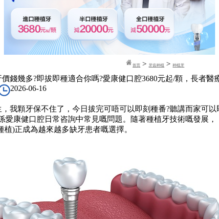
>
>
首页
牙齿种植
种植牙
價錢幾多?即拔即種適合你嗎?愛康健口腔3680元起/顆，長者醫
2026-06-16
我顆牙保不住了，今日拔完可唔可以即刻種番?聽講而家可以
個係愛康健口腔日常咨詢中常見嘅問題。隨著種植牙技術嘅發展，
種植)正成為越來越多缺牙患者嘅選擇。