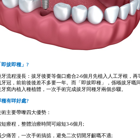
即拔即種」?
流程漫長：拔牙後要等傷口癒合2-6個月先植入人工牙根，再等
戴牙冠，前前後後差不多要一年。而「即拔即種」，係喺拔牙嘅
拔牙窩內植入種植體，一次手術完成拔牙同種牙兩個步驟。
種有咩好處?
主要帶嚟四大優勢：
療程，整體治療時間可縮短3-6個月;
痛苦，一次手術搞掂，避免二次切開牙齦嘅不適;