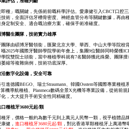
業評估，准確判斷
種」嘅關鍵，先係術前嘅科學評估。愛康健引入CBCT口腔三
板技術，全面評估牙槽骨密度、神經血管分布等關鍵數據，再由
量身定制安全、適合嘅治療方案，確保手術准確度。
醫生團隊，技術實力雄厚
隊由碩博牙醫領銜，匯聚北京大學、華西、中山大學等院校
喺2025年國際牙醫師學院學術年會上，集團9位醫師同時榮獲IC
學學院雙院士頭銜，當中種植學科就有7名醫師獲此殊榮。團隊擅
頜萎縮等複雜病例，技術功底深厚。
沿數字化設備，安全可靠
德國BEGO、瑞士Straumann、韓國Osstem等國際專業種
-ant計算機導航種植、Planmeca數碼全景X光機等專業設備，從術前
字化，大大提升手術安全性同精確度。
種植牙3680元起/顆
牙，價格一般約為數千元到上萬元人民幣一顆，視乎植體品
愛康健，
進口種植牙3680元起/顆
，對比香港單顆種植牙上萬港幣