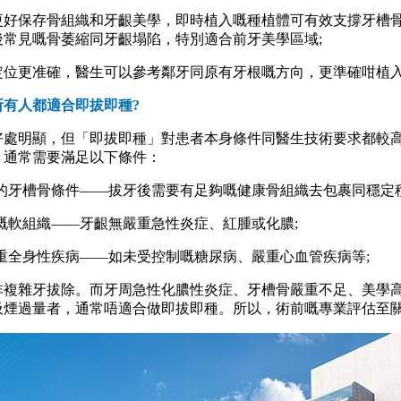
保存骨組織和牙齦美學，即時植入嘅種植體可有效支撐牙槽
後常見嘅骨萎縮同牙齦塌陷，特別適合前牙美學區域;
更准確，醫生可以參考鄰牙同原有牙根嘅方向，更準確咁植
有人都適合即拔即種?
明顯，但「即拔即種」對患者本身條件同醫生技術要求都較
，通常需要滿足以下條件：
牙槽骨條件——拔牙後需要有足夠嘅健康骨組織去包裹同穩定種
軟組織——牙齦無嚴重急性炎症、紅腫或化膿;
全身性疾病——如未受控制嘅糖尿病、嚴重心血管疾病等;
雜牙拔除。而牙周急性化膿性炎症、牙槽骨嚴重不足、美學
吸煙過量者，通常唔適合做即拔即種。所以，術前嘅專業評估至