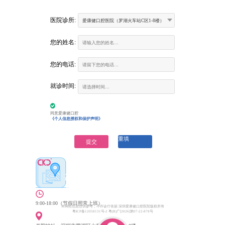
医院诊所:
爱康健口腔医院（罗湖火车站C区1-8楼）
您的姓名:
您的电话:
富康口腔门诊部
就诊时间:
营业时间：
9:00-18:00 （節假日照常上班）
咨询电话：
(深圳) 0755-6130263
(香港)00852-62157070
医院地址：
建设路火车站大楼二楼南环廊商铺（火车站大酒
同意爱康健口腔
店二楼、罗湖地铁站D出口垂直电梯3楼）
《个人信息授权和保护声明》
重填
提交
9:00-18:00（节假日照常上班）
本网站信息仅供参考，不作诊疗依据 深圳爱康健口腔医院版权所有
粤ICP备12058131号-2 粤(B)广[2026]第07-22-878号