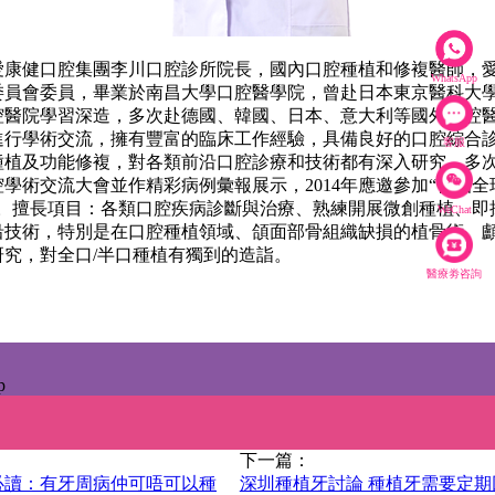
健口腔集團李川口腔診所院長，國內口腔種植和修複醫師，
WhatsApp
委員會委員，畢業於南昌大學口腔醫學院，曾赴日本東京醫科大
腔醫院學習深造，多次赴德國、韓國、日本、意大利等國外口腔
進行學術交流，擁有豐富的臨床工作經驗，具備良好的口腔綜合
客服
種植及功能修複，對各類前沿口腔診療和技術都有深入研究，多
學術交流大會並作精彩病例彙報展示，2014年應邀參加“首屆
”。擅長項目：各類口腔疾病診斷與治療、熟練開展微創種植、即
WeChat
沿技術，特別是在口腔種植領域、頜面部骨組織缺損的植骨術、
研究，對全口/半口種植有獨到的造詣。
醫療劵咨詢
p
下一篇：
必讀：有牙周病仲可唔可以種
深圳種植牙討論 種植牙需要定期