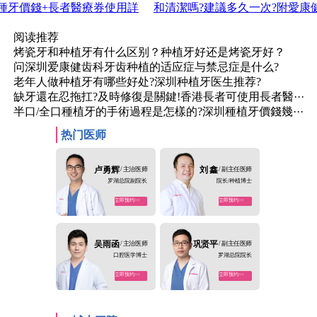
種牙價錢+長者醫療券使用詳
和清潔嗎?建議多久一次?附愛康
阅读推荐
烤瓷牙和种植牙有什么区别？种植牙好还是烤瓷牙好？
问深圳爱康健齿科牙齿种植的适应症与禁忌症是什么?
老年人做种植牙有哪些好处?深圳种植牙医生推荐?
缺牙還在忍拖扛?及時修復是關鍵!香港長者可使用長者醫···
半口/全口種植牙的手術過程是怎樣的?深圳種植牙價錢幾···
热门医师
卢勇辉
/ 主治医师
刘 鑫
/ 副主任医师
罗湖总院副院长
院长/种植博士
立即预约>>
立即预约>>
吴雨函
/ 主治医师
巩贤平
/ 副主任医师
口腔医学博士
罗湖总院院长
立即预约>>
立即预约>>