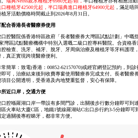
顯。
瑞典Neoss親水種植牙6980元起/顆，
半口種植牙亦有相應活動
口種植牙42500元起，半口瑞典進口種植牙64900元起
，滿足唔
植牙活動價格時間截止到2026年8月31日。
合香港長者醫療券使用
腔醫院係香港特區政府「長者醫療券大灣區試點計劃」中嘅
7家灣區試點醫療機構中特別入選嘅二級口腔專科醫院。合資格香
口腔檢查、洗牙、補牙、脫牙、牙周病治療及種植牙等牙科護理
付，真正實現跨境醫療便利。
單：致電(香港：00852-62157070)或經官網登記預約，到
證即可，治療結束後到收費專窗使用醫療券完成支付。長者醫療
費項目公開透明，受香港及內地雙重監督，安心有保障。
所近口岸，交通方便
腔喺羅湖口岸一帶設有多間門診，出關後步行數分鐘即可到
區火車站大廈C區，地鐵1號線羅湖站C出口步行約3-5分鐘即可
回定過關後專程睇牙，都非常方便。