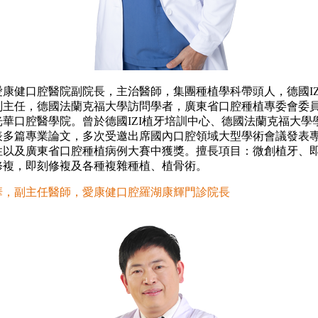
健口腔醫院副院長，主治醫師，集團種植學科帶頭人，德國IZ
副主任，德國法蘭克福大學訪問學者，廣東省口腔種植專委會委
光華口腔醫學院。曾於德國IZI植牙培訓中心、德國法蘭克福大學
表多篇專業論文，多次受邀出席國內口腔領域大型學術會議發表
性以及廣東省口腔種植病例大賽中獲獎。擅長項目：微創植牙、
修複，即刻修複及各種複雜種植、植骨術。
，副主任醫師，愛康健口腔羅湖康輝門診院長