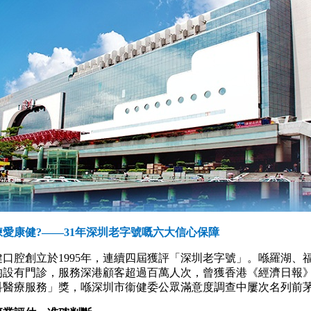
愛康健?——31年深圳老字號嘅六大信心保障
腔創立於1995年，連續四屆獲評「深圳老字號」。喺羅湖、
均設有門診，服務深港顧客超過百萬人次，曾獲香港《經濟日報
科醫療服務」獎，喺深圳市衞健委公眾滿意度調查中屢次名列前