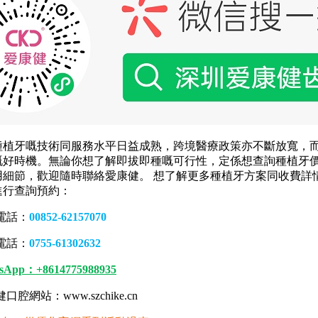
牙嘅技術同服務水平日益成熟，跨境醫療政策亦不斷放寬，
嘅好時機。無論你想了解即拔即種嘅可行性，定係想查詢種植牙
用細節，歡迎隨時聯絡愛康健。 想了解更多種植牙方案同收費詳
進行查詢預約：
電話：
00852-62157070
電話：
0755-61302632
sApp：+8614775988935
網站：www.szchike.cn