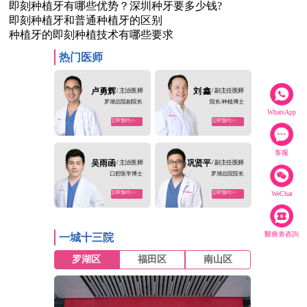
即刻种植牙有哪些优势？深圳种牙要多少钱?
即刻种植牙和普通种植牙的区别
种植牙的即刻种植技术有哪些要求
热门医师
卢勇辉
/ 主治医师
刘 鑫
/ 副主任医师
罗湖总院副院长
院长/种植博士
WhatsApp
立即预约>>
立即预约>>
客服
吴雨函
/ 主治医师
巩贤平
/ 副主任医师
口腔医学博士
罗湖总院院长
立即预约>>
立即预约>>
WeChat
醫療劵咨詢
一城十三院
罗湖区
福田区
南山区