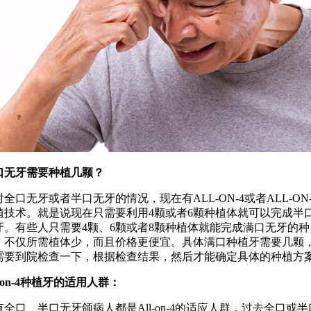
口无牙需要种植几颗？
对全口无牙或者半口无牙的情况，现在有ALL-ON-4或者ALL-ON-
植技术。就是说现在只需要利用4颗或者6颗种植体就可以完成半
牙。有些人只需要4颗、6颗或者8颗种植体就能完成满口无牙的种
，不仅所需植体少，而且价格更便宜。具体满口种植牙需要几颗
需要到院检查一下，根据检查结果，然后才能确定具体的种植方
l-on-4种植牙的适用人群：
有全口、半口无牙颌病人都是All-on-4的适应人群，过去全口或半