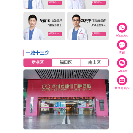
立即预约>>
立即预约>>
吴雨函
/ 主治医师
巩贤平
/ 副主任医师
口腔医学博士
罗湖总院院长
立即预约>>
立即预约>>
WhatsApp
一城十三院
客服
罗湖区
福田区
南山区
WeChat
醫療劵咨詢