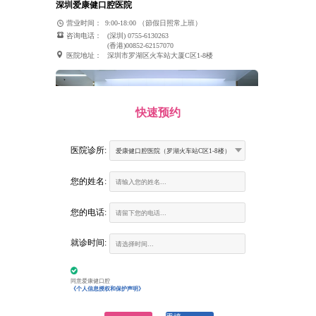
深圳爱康健口腔医院
营业时间：
9:00-18:00 （節假日照常上班）
咨询电话：
(深圳) 0755-6130263
(香港)00852-62157070
医院地址：
深圳市罗湖区火车站大厦C区1-8楼
快速预约
医院诊所:
爱康健口腔医院（罗湖火车站C区1-8楼）
您的姓名:
您的电话:
富康口腔门诊部
就诊时间:
营业时间：
9:00-18:00 （節假日照常上班）
咨询电话：
(深圳) 0755-6130263
(香港)00852-62157070
医院地址：
建设路火车站大楼二楼南环廊商铺（火车站大酒
同意爱康健口腔
店二楼、罗湖地铁站D出口垂直电梯3楼）
《个人信息授权和保护声明》