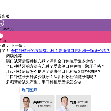
线客服
hatsApp
hat
一篇：
下一篇：
有了！
全口种植牙的方法有几种？爱康健口腔种植一颗牙价格？
阅读推荐
满口缺牙需要种植几颗？深圳全口种植牙齿多少钱？
全口种植牙的方法有几种？爱康健口腔种植一颗牙价格？
牙齿种植后该怎么护理？爱康健口腔种植牙能报销吗？
半口种植牙要种多少颗牙？深圳种牙社保能报销吗？
多颗牙齿缺失严重，半口种植牙应该怎么做
热门医师
卢勇辉
/ 主治医师
刘 鑫
/ 副主任医师
罗湖总院副院长
院长/种植博士