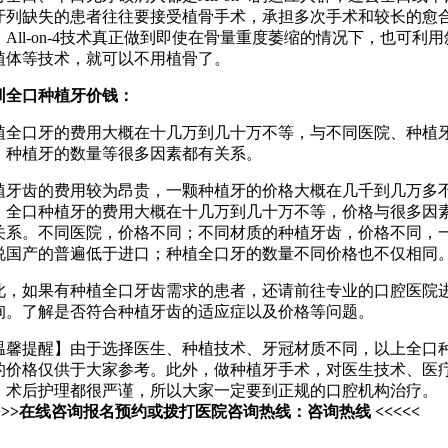
牙列缺失的患者往往要接受植骨手术，承担多次手术和较长的愈
，All-on-4技术真正做到即使在骨量重度萎缩的情况下，也可利用
植体等技术，就可以不用植骨了。
圳全口种植牙价钱
：
植全口牙的费用大概在十几万到几十万不等，与不同医院、种植
、种植牙的数量等很多因素都有关系。
植牙齿的费用较为昂贵，一颗种植牙的价格大概在几千到几万多
。全口种植牙的费用大概在十几万到几十万不等，价格与很多因
关系。不同医院，价格不同；不同材质的种植牙齿，价格不同，
说国产的普遍低于进口；种植全口牙的数量不同价格也不仅相同
此，如果有种植全口牙齿需求的患者，还请前往专业的口腔医院
询。了解是否符合种植牙齿的适应症以及价格等问题。
温馨提醒】由于选择医生、种植技术、牙冠材质不同，以上全口
的价格仅供于大家参考。此外，做种植牙手术，对医生技术、医
、术后护理都很严谨，所以大家一定要到正规的口腔机构治疗。
>>>>在线咨询报名预约或拨打医院咨询热线：咨询热线 <<<<<