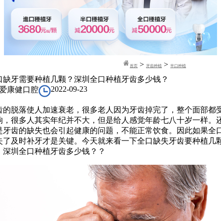
>
>
首页
牙齿种植
半口种植
口缺牙需要种植几颗？深圳全口种植牙齿多少钱？
2022-09-23
爱康健口腔
齿的脱落使人加速衰老，很多老人因为牙齿掉完了，整个面部都
响，很多人其实年纪并不大，但是给人感觉年龄七八十岁一样。
是牙齿的缺失也会引起健康的问题，不能正常饮食。因此如果全
失了及时补牙才是关键。今天就来看一下全口缺失牙齿要种植几
，深圳全口种植牙齿多少钱？？