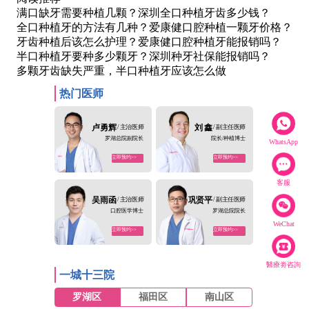
满口缺牙需要种植几颗？深圳全口种植牙齿多少钱？
全口种植牙的方法有几种？爱康健口腔种植一颗牙价格？
牙齿种植后该怎么护理？爱康健口腔种植牙能报销吗？
半口种植牙要种多少颗牙？深圳种牙社保能报销吗？
多颗牙齿缺失严重，半口种植牙应该怎么做
热门医师
卢勇辉
/ 主治医师
刘 鑫
/ 副主任医师
罗湖总院副院长
院长/种植博士
WhatsApp
立即预约>>
立即预约>>
客服
吴雨函
/ 主治医师
巩贤平
/ 副主任医师
口腔医学博士
罗湖总院院长
WeChat
立即预约>>
立即预约>>
醫療劵咨詢
一城十三院
罗湖区
福田区
南山区