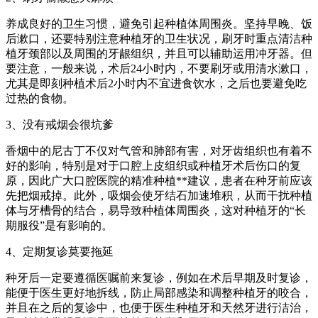
养成良好的卫生习惯，避免引起种植体周围炎。坚持早晚、饭
后漱口，还要特别注意种植牙的卫生状况，刷牙时重点清洁种
植牙颈部以及周围的牙龈组织，并且可以辅助运用冲牙器。但
要注意，一般来说，术后24小时内，不要刷牙或用清水漱口，
尤其是即刻种植术后2小时内不宜进食饮水，之后也要避免吃
过热的食物。
3、没有戒烟会很坑爹
香烟中的尼古丁不仅对气管和肺部有害，对牙齿组织也有着不
好的影响，特别是对于口腔上皮组织或种植牙术后伤口的复
原，因此广大口腔医院的精准种植**建议，患者在种牙前应该
先把烟戒掉。此外，吸烟会使牙结石加速堆积，从而干扰种植
体与牙槽骨的结合，易导致种植体周围炎，这对种植牙的“长
期服役”是有影响的。
4、定期复诊莫要拖延
种牙后一定要遵循医嘱前来复诊，例如在术后早期及时复诊，
能便于医生更好地拆线，防止局部感染和调整种植牙的咬合，
并且在之后的复诊中，也便于医生种植牙和天然牙进行洁治，