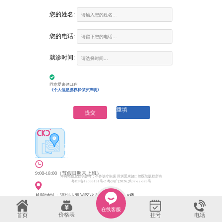
您的姓名:
您的电话:
富康口腔门诊部
就诊时间:
营业时间：
9:00-18:00 （節假日照常上班）
咨询电话：
(深圳) 0755-6130263
(香港)00852-62157070
医院地址：
建设路火车站大楼二楼南环廊商铺（火车站大酒
同意爱康健口腔
店二楼、罗湖地铁站D出口垂直电梯3楼）
《个人信息授权和保护声明》
重填
提交
9:00-18:00（节假日照常上班）
本网站信息仅供参考，不作诊疗依据 深圳爱康健口腔医院版权所有
粤ICP备12058131号-2 粤(B)广[2026]第07-22-878号
总院地址：深圳市罗湖区火车站大厦C区1-8楼
恒乐口腔诊所
在线客服
营业时间：
9:00-18:00 （節假日照常上班）
价格表
首页
电话
挂号
咨询电话：
(深圳) 0755-6130263