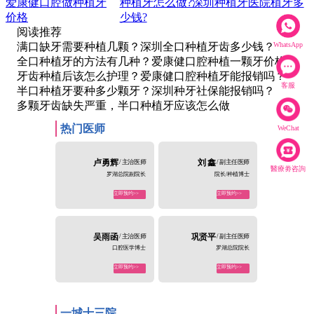
提升种植牙手术的an全性。由卢勇辉、代堂华、杨梦、熊志
华、杨苑琦、郭俊伟、吴佳伟、周小明等专业的种植医师团队
经过对种植牙的研究与临床实践，大大提升种植牙的修复率，
WhatsApp
过硬的技术越来越受到缺牙人士的选择和信任。
客服
在线客服
WeChat
WhatsApp
醫療劵咨詢
WeChat
上一篇：
下一篇：
爱康健口腔做种植牙
种植牙怎么做?深圳种植牙医院植牙多
价格
少钱?
阅读推荐
满口缺牙需要种植几颗？深圳全口种植牙齿多少钱？
全口种植牙的方法有几种？爱康健口腔种植一颗牙价格？
牙齿种植后该怎么护理？爱康健口腔种植牙能报销吗？
半口种植牙要种多少颗牙？深圳种牙社保能报销吗？
多颗牙齿缺失严重，半口种植牙应该怎么做