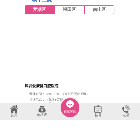
热门医师
卢勇辉
/ 主治医师
刘 鑫
/ 副主任医师
罗湖总院副院长
院长/种植博士
立即预约>>
立即预约>>
吴雨函
/ 主治医师
巩贤平
/ 副主任医师
口腔医学博士
罗湖总院院长
立即预约>>
立即预约>>
一城十三院
罗湖区
福田区
南山区
在线客服
价格表
首页
电话
挂号