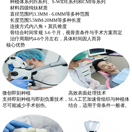
种植体系列
IS系列、S-WIDE系列和CMI等系列
材料
四级纯钛材质
直径范围
约3.3MM - 6.0MM等多种范围
长度范围
5.5MM-20MM等多种长度
连接方式
内八角 + 莫氏锥度
骨结合时间
常规 3-6 个月，视骨质条件与手术方案而定
治疗周期
约4-6个月左右，具体时间因人而异
核心优势
微创即刻种植
高效表面处理技术
支持即刻种植与即刻负重技术，
SLA工艺加速骨组织与种植体
尽可能减少手术创伤。
结合，适用于骨条件一般者。