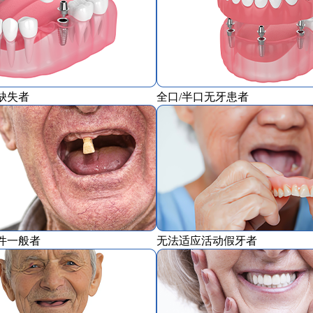
缺失者
全口/半口无牙患者
件一般者
无法适应活动假牙者