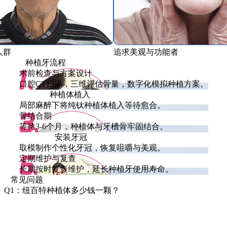
人群
追求美观与功能者
种植牙流程
术前检查与方案设计
口腔CT扫描，三维评估骨量，数字化模拟种植方案。
种植体植入
局部麻醉下将纯钛种植体植入等待愈合。
骨结合期
等待3-6个月，种植体与牙槽骨牢固结合。
安装牙冠
取模制作个性化牙冠，恢复咀嚼与美观。
定期维护与复查
长期按时复查维护，延长种植牙使用寿命。
常见问题
Q1：纽百特种植体多少钱一颗？