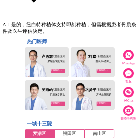
A：是的，纽白特种植体支持即刻种植，但需根据患者骨质条
件及医生评估决定。
热门医师
卢勇辉
/ 主治医师
刘 鑫
/ 副主任医师
罗湖总院副院长
院长/种植博士
WhatsApp
立即预约>>
立即预约>>
客服
吴雨函
/ 主治医师
巩贤平
/ 副主任医师
口腔医学博士
罗湖总院院长
WeChat
立即预约>>
立即预约>>
醫療劵咨詢
一城十三院
罗湖区
福田区
南山区